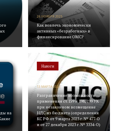
26 НОЯБРЯ 2025
ого
Как вовлечь экономически
вых
активных «безработных» в
финансирование ОМС?
Налоги
13 МАРТА 2024
Разграничение возможности
применения ст.159 и 198, 199 УК
при незаконном возмещение
оды на
НДС из бюджета (определения
Какие
КС РФ от 9 марта 2023 г. № 477-О
и от 27 декабря 2023 г. № 3334-О)