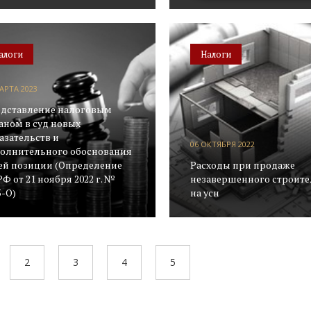
алоги
Налоги
АРТА 2023
дставление налоговым
аном в суд новых
азательств и
06 ОКТЯБРЯ 2022
олнительного обоснования
ей позиции (Определение
Расходы при продаже
РФ от 21 ноября 2022 г. №
незавершенного строите
5-О)
на усн
2
3
4
5