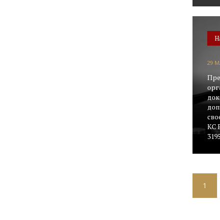
Н
29 М
Пре
орг
док
доп
сво
КС 
319
1