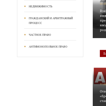
23 А
НЕДВИЖИМОСТЬ
Взи
инд
ГРАЖДАНСКИЙ И АРБИТРАЖНЫЙ
пре
ПРОЦЕСС
иму
род
ЧАСТНОЕ ПРАВО
АНТИМОНОПОЛЬНОЕ ПРАВО
Б
11 И
Отв
«бр
ста