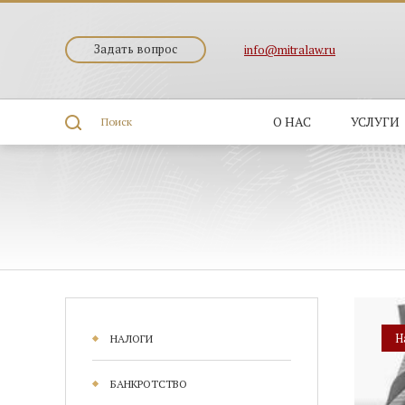
Задать вопрос
info@mitralaw.ru
О НАС
УСЛУГИ
Поиск
Н
НАЛОГИ
БАНКРОТСТВО