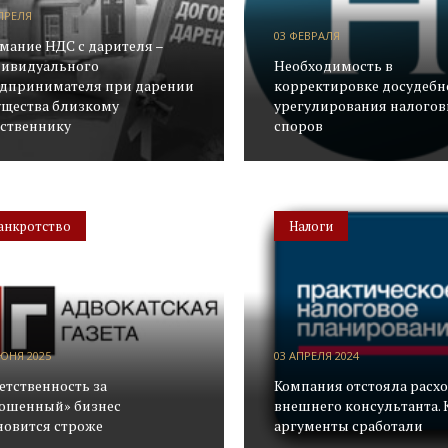
ПРЕЛЯ
03 ФЕВРАЛЯ
мание НДС с дарителя –
ивидуального
Необходимость в
дпринимателя при дарении
корректировке досудебн
щества близкому
урегулирования налого
ственнику
споров
анкротство
Налоги
ЮНЯ 2025
03 АПРЕЛЯ 2024
етственность за
Компания отстояла расх
ошенный» бизнес
внешнего консультанта. 
новится строже
аргументы сработали