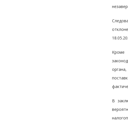
незавер
Следова
отклон
18.05.2
Кроме 
законод
органа
поставк
фактиче
В закл
вероятн
налогоп