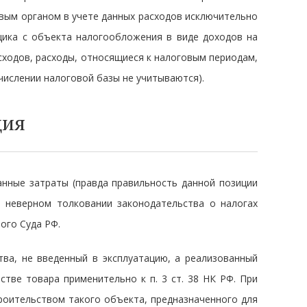
вым органом в учете данных расходов исключительно
ьщика с объекта налогообложения в виде доходов на
сходов, расходы, относящиеся к налоговым периодам,
числении налоговой базы не учитываются).
ция
нные затраты (правда правильность данной позиции
а неверном толковании законодательства о налогах
ого Суда РФ.
ва, не введенный в эксплуатацию, а реализованный
тве товара применительно к п. 3 ст. 38 НК РФ. При
троительством такого объекта, предназначенного для