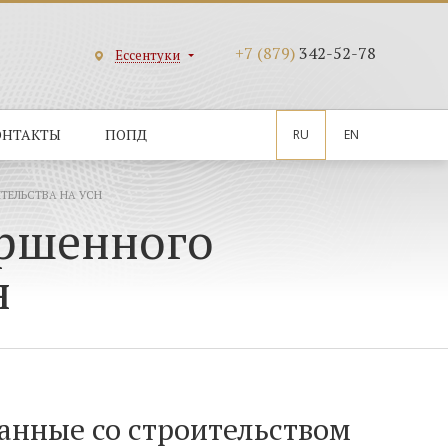
+7 (879)
342-52-78
Ессентуки
ОНТАКТЫ
ПОПД
RU
EN
ТЕЛЬСТВА НА УСН
ершенного
н
занные со строительством