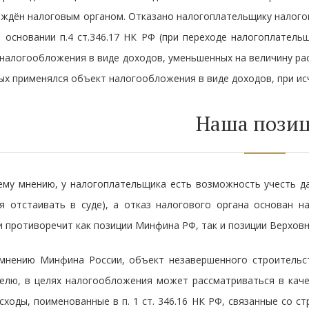
ждён налоговым органом. Отказано налогоплательщику налого
 основании п.4 ст.346.17 НК РФ (при переходе налогоплател
налогообложения в виде доходов, уменьшенных на величину ра
ых применялся объект налогообложения в виде доходов, при ис
Наша пози
му мнению, у налогоплательщика есть возможность учесть да
я отстаивать в суде), а отказ налогового органа основан н
и противоречит как позиции Минфина РФ, так и позиции Верховн
мнению Минфина России, объект незавершенного строительст
елю, в целях налогообложения может рассматриваться в качес
сходы, поименованные в п. 1 ст. 346.16 НК РФ, связанные со с