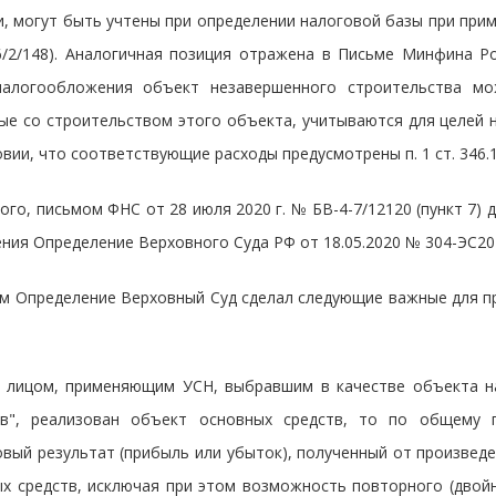
, могут быть учтены при определении налоговой базы при при
6/2/148). Аналогичная позиция отражена в Письме Минфина Ро
налогообложения объект незавершенного строительства мож
ые со строительством этого объекта, учитываются для целей 
овии, что соответствующие расходы предусмотрены п. 1 ст. 346.16
ого, письмом ФНС от 28 июля 2020 г. № БВ-4-7/12120 (пункт 7)
ния Определение Верховного Суда РФ от 18.05.2020 № 304-ЭС20
м Определение Верховный Суд сделал следующие важные для п
 лицом, применяющим УСН, выбравшим в качестве объекта н
ов", реализован объект основных средств, то по общему 
вый результат (прибыль или убыток), полученный от произве
х средств, исключая при этом возможность повторного (двойн