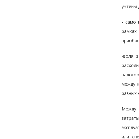
учтены 
- само 
рамках 
приобре
-воля 
расход
налогоо
между н
разных 
Между т
затраты
эксплуа
или сп