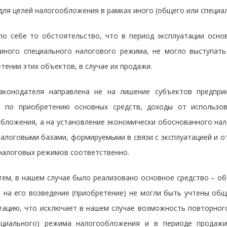
для целей налогообложения в рамках иного (общего или специ
по себе то обстоятельство, что в период эксплуатации осно
иного специального налогового режима, не могло выступать
тении этих объектов, в случае их продажи.
законодателя направлена не на лишение субъектов предпри
ы по приобретению основных средств, доходы от использо
бложения, а на установление экономически обоснованного нал
алоговыми базами, формируемыми в связи с эксплуатацией и о
налоговых режимов соответственно.
ем, в нашем случае было реализовано основное средство – об
 на его возведение (приобретение) не могли быть учтены об
тацию, что исключает в нашем случае возможность повторного
ециального) режима налогообложения и в периоде продажи