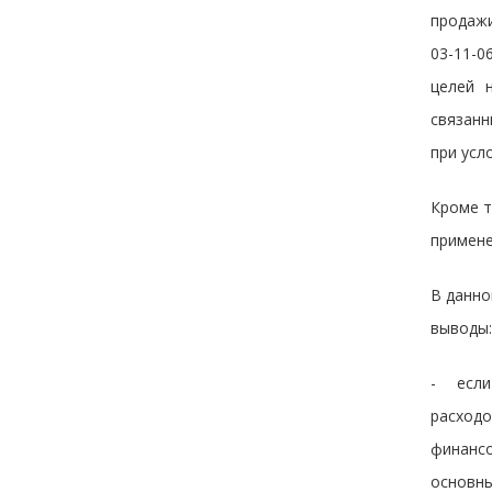
продажи
03-11-0
целей 
связанн
при усл
Кроме т
примене
В данно
выводы:
- если
расход
финансо
основны