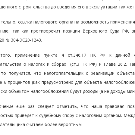
шенного строительства до введения его в эксплуатации так же 
тельно, ссылка налогового органа на возможность применения 
ению, так как противоречит позиции Верховного Суда РФ, 
020 № 304-ЭС20-1243.
того, применение пункта 4 ст.346.17 НК РФ к данной 
ательства о налогах и сборах (ст.3 НК РФ) и Главе 26.2. Та
, то получится, что налогоплательщик с реализации объекта
е 6 процентов (как предусмотрено для объекта налогообложен
ски объектом налогообложения будут доходы (а не доходы мин
ючение еще раз следует отметить, что наша правовая поз
остью приведет к судебному спору с налоговым органом. Межд
лательщика считаем более вероятным.