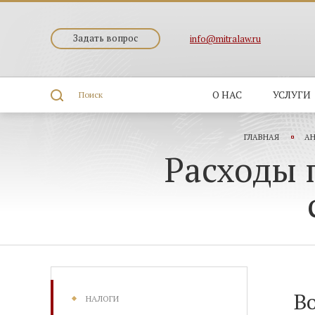
Задать вопрос
info@mitralaw.ru
О НАС
УСЛУГИ
Поиск
ГЛАВНАЯ
АН
Расходы 
Во
НАЛОГИ