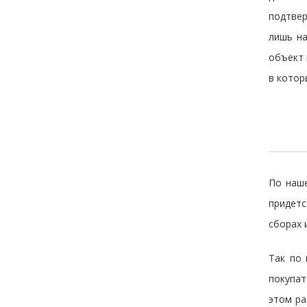
подтвер
лишь на
объект 
в котор
По наше
придетс
сборах 
Так по 
покупат
этом ра